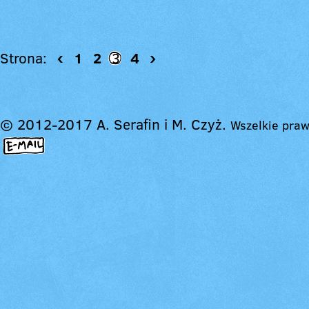
Strona:
‹
1
2
3
4
›
© 2012-2017 A. Serafin i M. Czyż.
Wszelkie praw