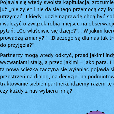
Pojawia się wtedy swoista kapitulacja, zrozumie
już „nie żyje” i nie da się tego przemocą czy fo
utrzymać. I kiedy ludzie naprawdę chcą być sob
i walczyć o związek robią miejsce na obserwacj
pytań: „Co właściwie się dzieje?”, „W jakim kie
prowadzą zmiany?”, „Dlaczego są dla nas tak t
do przyjęcia?”
Partnerzy mogą wtedy odkryć, przed jakimi in
wyzwaniami stają, a przed jakimi – jako para. I
ta nowa ścieżka zaczyna się wyłaniać pojawia si
przestrzeń na dialog, na decyzje, na podmioto
traktowanie siebie i partnera: idziemy razem tę
czy każdy z nas wybiera inną?