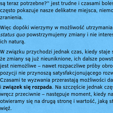
są teraz potrzebne?” jest trudne i czasami bol
często pokazuje nasze delikatne miejsca, niem
zranienia.
Więc dopóki wierzymy w możliwość utrzymania
status quo
powstrzymujemy zmiany i nie intere
ich naturą.
W związku przychodzi jednak czas, kiedy staje s
że zmiany są już nieuniknione, ich dalsze pow
jest niemożliwe – nawet rozpaczliwe próby obr
pozycji nie przynoszą satysfakcjonującego rozw
Czasami te wyzwania przerastają możliwości dan
i
związek się rozpada
. Na szczęście jednak częs
wręcz przeciwnie – następuje moment, kiedy n
otwieramy się na drugą stronę i wartość, jaką 
więź.