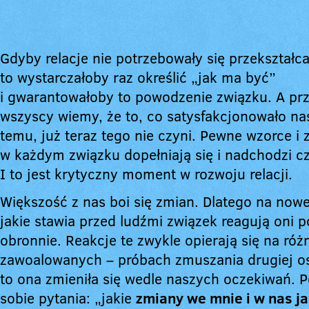
Gdyby relacje nie potrzebowały się przekształc
to wystarczałoby raz określić „jak ma być”
i gwarantowałoby to powodzenie związku. A prz
wszyscy wiemy, że to, co satysfakcjonowało nas 
temu, już teraz tego nie czyni. Pewne wzorce i
w każdym związku dopełniają się i nadchodzi c
I to jest krytyczny moment w rozwoju relacji.
Większość z nas boi się zmian. Dlatego na now
jakie stawia przed ludźmi związek reagują oni 
obronnie. Reakcje te zwykle opierają się na róż
zawoalowanych – próbach zmuszania drugiej o
to ona zmieniła się wedle naszych oczekiwań. P
sobie pytania: „jakie
zmiany we mnie i w nas ja