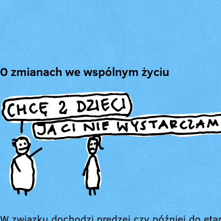
O zmianach we wspólnym życiu
W związku dochodzi prędzej czy później do eta