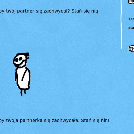
by twój partner się zachwycał? Stań się nią
Ta
st
by twoja partnerka się zachwycała. Stań się nim