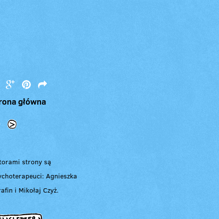
rona główna
<
>
torami strony są
ychoterapeuci: Agnieszka
afin i Mikołaj Czyż.