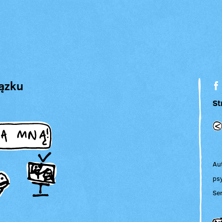
iązku
St
Au
ps
Ser