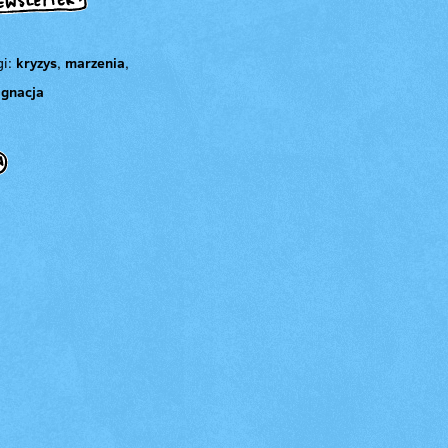
gi:
kryzys
,
marzenia
,
agnacja