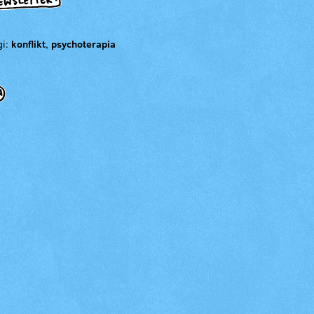
gi:
konflikt
,
psychoterapia