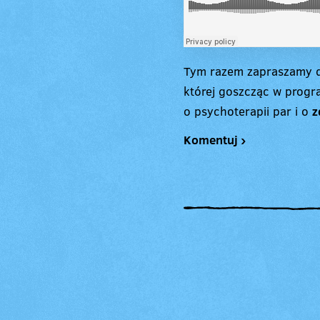
Tym razem zapraszamy d
której goszcząc w prog
o psychoterapii par i o
z
Komentuj ›