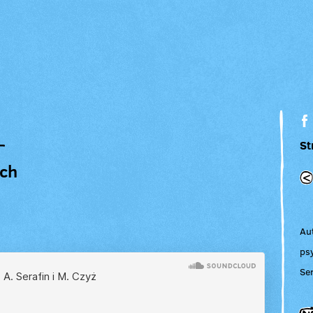
St
ach
Au
ps
Ser