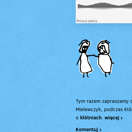
Tym razem zapraszamy d
Mielewczyk, podczas któ
o
kłótniach
.
więcej ›
Komentuj ›