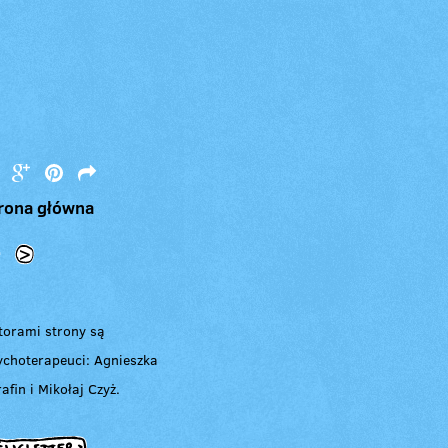
rona główna
<
>
torami strony są
ychoterapeuci: Agnieszka
afin i Mikołaj Czyż.